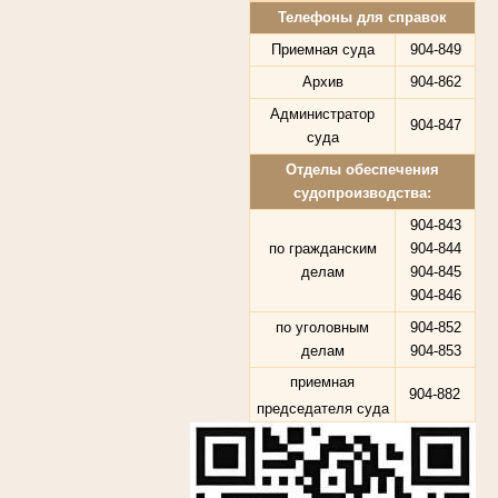
Телефоны для справок
Приемная суда
904-849
Архив
904-862
Администратор
904-847
суда
Отделы обеспечения
судопроизводства:
904-843
по гражданским
904-844
делам
904-845
904-846
по уголовным
904-852
делам
904-853
приемная
904-882
председателя суда