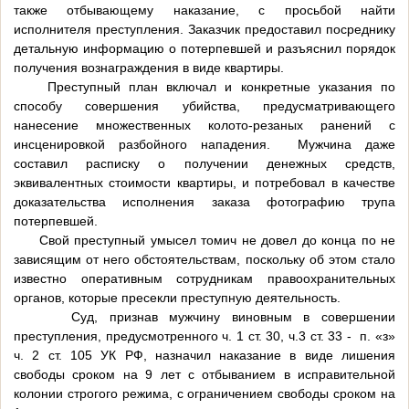
также отбывающему наказание, с просьбой найти
исполнителя преступления. Заказчик предоставил посреднику
детальную информацию о потерпевшей и разъяснил порядок
получения вознаграждения в виде квартиры.
Преступный план включал и конкретные указания по
способу совершения убийства, предусматривающего
нанесение множественных колото-резаных ранений с
инсценировкой разбойного нападения. Мужчина даже
составил расписку о получении денежных средств,
эквивалентных стоимости квартиры, и потребовал в качестве
доказательства исполнения заказа фотографию трупа
потерпевшей.
Свой преступный умысел томич не довел до конца по не
зависящим от него обстоятельствам, поскольку об этом стало
известно оперативным сотрудникам правоохранительных
органов, которые пресекли преступную деятельность.
Суд, признав мужчину виновным в совершении
преступления, предусмотренного ч. 1 ст. 30, ч.3 ст. 33 - п. «з»
ч. 2 ст. 105 УК РФ, назначил наказание в виде лишения
свободы сроком на 9 лет с отбыванием в исправительной
колонии строгого режима, с ограничением свободы сроком на