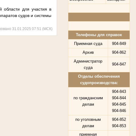
 области для участия в
ппаратов судов и системы
ковано 31.01.2025 07:51 (МСК)
Телефоны для справок
Приемная суда
904-849
Архив
904-862
Администратор
904-847
суда
Отделы обеспечения
судопроизводства:
904-843
по гражданским
904-844
делам
904-845
904-846
по уголовным
904-852
делам
904-853
приемная