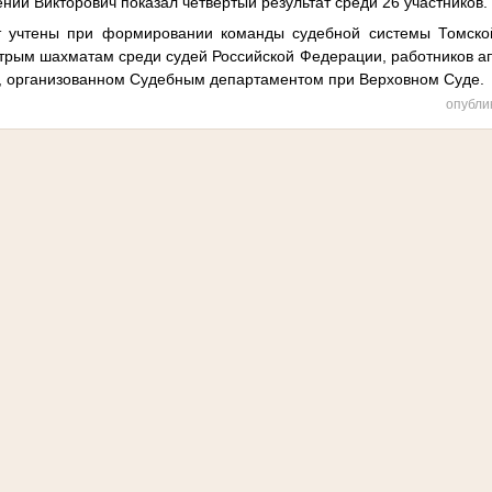
ий Викторович показал четвертый результат среди 26 участников.
чтены при формировании команды судебной системы Томской
трым шахматам среди судей Российской Федерации, работников а
, организованном Судебным департаментом при Верховном Суде.
опубли