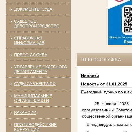
ДОКУМЕНТЫ СУДА
СУДЕБНОЕ
ДЕЛОПРОИЗВОДСТВО
СПРАВОЧНАЯ
ИНФОРМАЦИЯ
ПРЕСС-СЛУЖБА
ПРЕСС-СЛУЖБА
УПРАВЛЕНИЕ СУДЕБНОГО
ДЕПАРТАМЕНТА
Новости
СУДЫ СУБЪЕКТА РФ
Новость от 31.01.2025
Ежегодный турнир по шах
МУНИЦИПАЛЬНЫЕ
ОРГАНЫ ВЛАСТИ
25 января 2025 года
организованный Советом
ВАКАНСИИ
общественной организац
В индивидуальном зачете
ПРОТИВОДЕЙСТВИЕ
КОРРУПЦИИ