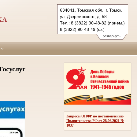
634041, Томская обл., г. Томск,
ул. Дзержинского, д. 58
КА
Тел.: 8 (3822) 90-48-82 (прием.)
8 (3822) 90-48-49 (ф.)
kirovsky.tms@sudrf.ru
развернуть
Госуслуг
Запросы ОПФР по постановлению
Правительства РФ от 28.06.2021 №
1037