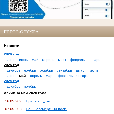
ПРЕСС-СЛУЖБА
Новости
2026 год
июль
июнь
май
апрель
март
февраль
январь
2025 год
декабрь
ноябрь
октябрь
сентябрь
август
июль
июнь
май
апрель
март
февраль
январь
2024 год
декабрь
ноябрь
Архив за май 2025 года
16.05.2025
Присяга судьи
07.05.2025
Наш Бессмертный полк!