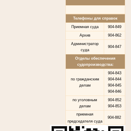
Телефоны для справок
Приемная суда
904-849
Архив
904-862
Администратор
904-847
суда
Отделы обеспечения
судопроизводства:
904-843
по гражданским
904-844
делам
904-845
904-846
по уголовным
904-852
делам
904-853
приемная
904-882
председателя суда