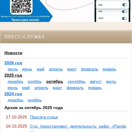
ПРЕСС-СЛУЖБА
Новости
2026 год
июль
июнь
май
апрель
март
февраль
январь
2025 год
декабрь
ноябрь
октябрь
сентябрь
август
июль
июнь
май
апрель
март
февраль
январь
2024 год
декабрь
ноябрь
Архив за октябрь 2025 года
17.10.2025
Присяга судьи
16.10.2025
Суд приостановил деятельность кафе «Panda