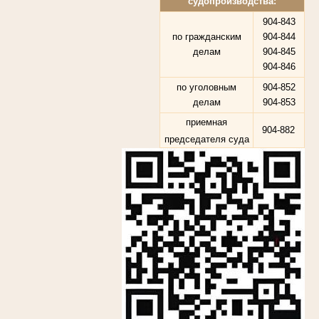
судопроизводства:
904-843
по гражданским
904-844
делам
904-845
904-846
по уголовным
904-852
делам
904-853
приемная
904-882
председателя суда