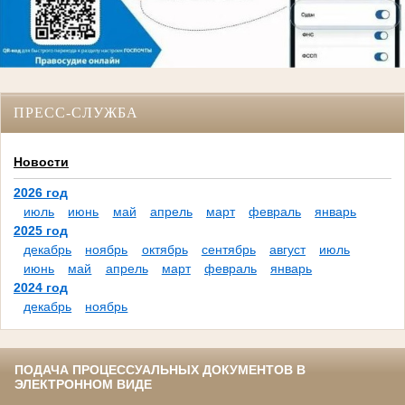
ПРЕСС-СЛУЖБА
Новости
2026 год
июль
июнь
май
апрель
март
февраль
январь
2025 год
декабрь
ноябрь
октябрь
сентябрь
август
июль
июнь
май
апрель
март
февраль
январь
2024 год
декабрь
ноябрь
ПОДАЧА ПРОЦЕССУАЛЬНЫХ ДОКУМЕНТОВ В
ЭЛЕКТРОННОМ ВИДЕ