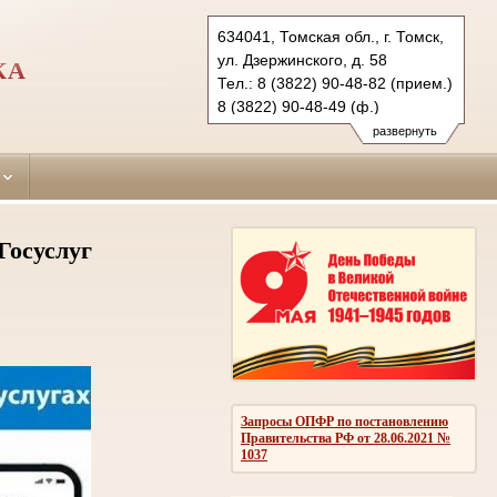
634041, Томская обл., г. Томск,
ул. Дзержинского, д. 58
КА
Тел.: 8 (3822) 90-48-82 (прием.)
8 (3822) 90-48-49 (ф.)
kirovsky.tms@sudrf.ru
развернуть
Госуслуг
Запросы ОПФР по постановлению
Правительства РФ от 28.06.2021 №
1037