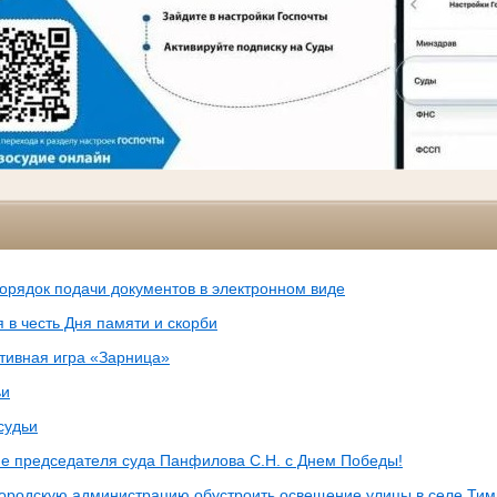
орядок подачи документов в электронном виде
 в честь Дня памяти и скорби
тивная игра «Зарница»
ьи
судьи
е председателя суда Панфилова С.Н. с Днем Победы!
городскую администрацию обустроить освещение улицы в селе Тим