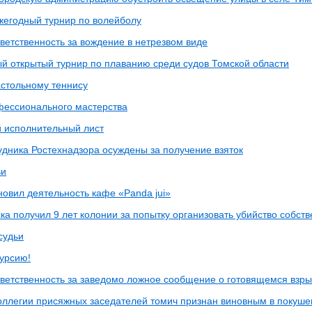
жегодный турнир по волейболу
ветственность за вождение в нетрезвом виде
ый открытый турнир по плаванию среди судов Томской области
астольному теннису
фессионального мастерства
 исполнительный лист
удника Ростехнадзора осуждены за получение взяток
ьи
новил деятельность кафе «Panda jui»
ка получил 9 лет колонии за попытку организовать убийство собст
судьи
курсию!
тветственность за заведомо ложное сообщение о готовящемся взр
оллегии присяжных заседателей томич признан виновным в покуше