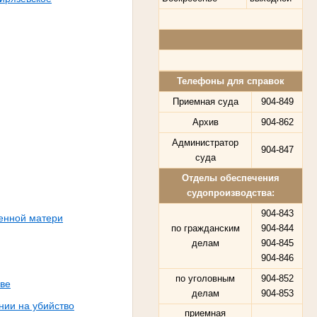
Телефоны для справок
Приемная суда
904-849
Архив
904-862
Администратор
904-847
суда
Отделы обеспечения
судопроизводства:
904-843
венной матери
по гражданским
904-844
делам
904-845
904-846
по уголовным
904-852
ыве
делам
904-853
нии на убийство
приемная