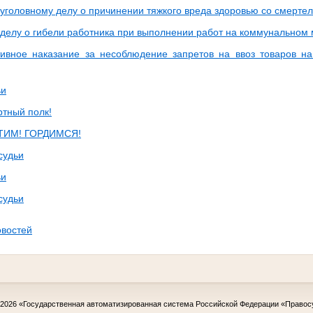
 уголовному делу о причинении тяжкого вреда здоровью со смерте
 делу о гибели работника при выполнении работ на коммунальном 
ивное наказание за несоблюдение запретов на ввоз товаров н
ьи
тный полк!
ТИМ! ГОРДИМСЯ!
судьи
ьи
судьи
овостей
-2026
«Государственная автоматизированная система Российской Федерации «Правос